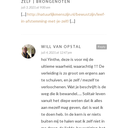
ZELF | BRONGENOTEN
juli 3, 2021 at 9:00 am
[…]
http://natuurlijkmenszijn.nl/bewustzijn/leef-
in-afstemming-met-je-zelf/
[…]
WILL VAN OPSTAL
Reply
juli 4, 2021 at 12:47 pm
hoi Yinthe, deze is voor mij de
ultieme waarheid, waarachtig !!! De
verleiding is zo groot om ergens aan
te schuiven, en je zelf / mezelf te
verloochenen. Wat je beschrijft is de
weg die ik bewandel….. Solitair leven
vanuit het diepe weten dat ik alles
aan mezelf mag geven, dat is wat ik
te doen heb. In de kern is er niets
buiten mij te halen wat ik zelf niet in
me draag. de liefde, bevestiging, het